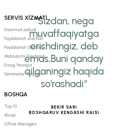
SERVİS XİZMATİ
“Sizdan, nega
Daromad jadvali
muvaffaqiyatga
Foydalanish shartlari
erishdingiz, deb
Foydalanish Shartlari
emas,Buni qanday
Mahsulotni Qaytarish
Ersag Yevropa
qilganingiz haqida
Seminarlar Taqvimi
so'rashadi“
BOSHQA
Top 10
BEKIR SARI
BOSHQARUV KENGASHI RAISI
Aloqa
Offıce Managers