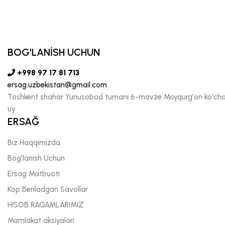
BOG'LANİSH UCHUN
+998 97 17 81 713
ersag.uzbekistan@gmail.com
Toshkent shahar Yunusobod tumani 6-mavze Moyqurg'on ko'chas
uy
ERSAĞ
Biz Haqqimizda
Bog'lanish Uchun
Ersag Matbuoti
Kop Beriladgan Savollar
HISOB RAQAMLARIMIZ
Mamlakat aksiyalari