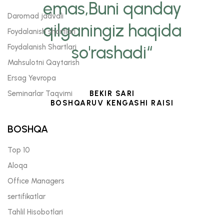
emas,Buni qanday
Daromad jadvali
qilganingiz haqida
Foydalanish shartlari
so'rashadi“
Foydalanish Shartlari
Mahsulotni Qaytarish
Ersag Yevropa
BEKIR SARI
Seminarlar Taqvimi
BOSHQARUV KENGASHI RAISI
BOSHQA
Top 10
Aloqa
Offıce Managers
sertifikatlar
Tahlil Hisobotlari