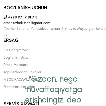
BOG'LANİSH UCHUN
+998 97 17 81 713
ersag.uzbekistan@gmail.com
Toshkent shahar Yunusobod tumani 6-mavze Moyqurg'on ko'chas
uy
ERSAĞ
Biz Haqqimizda
Bog'lanish Uchun
Ersag Matbuoti
Kop Beriladgan Savollar
“Sizdan, nega
HISOB RAQAMLARIMIZ
muvaffaqiyatga
Mamlakat aksiyalari
erishdingiz, deb
SERVİS XİZMATİ