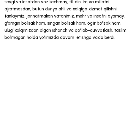
sevgi va insofdan voz kechmay, til, din, irq va millatni
ajratmasdan, butun dunyo ahli va xalqiga xizmat qilishni
tanlaymiz. jannatmakon vatanimiz, mehr va insofni ayamay,
g‘amgin bo‘lsak ham, singan bo‘lsak ham, og‘ir bo‘lsak ham,
ulug‘ xalqimizdan olgan ishonch va qo‘llab-quvvatlash, taslim
bo‘lmagan holda yo‘limizda davom etishga va’da berdi.