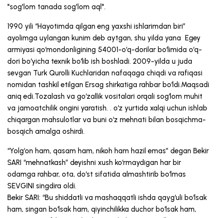
"sog'lom tanada sog'lom aql".
1990 yili “Hayotimda qilgan eng yaxshi ishlarimdan biri”
ayolimga uylangan kunim deb aytgan, shu yilda yana Egey
armiyasi qoʻmondonligining 54001-oʻq-dorilar boʻlimida oʻq-
dori boʻyicha texnik boʻlib ish boshladi. 2009-yilda u juda
sevgan Turk Qurolli Kuchlaridan nafaqaga chiqdi va rafiqasi
nomidan tashkil etilgan Ersag shirkatiga rahbar boʻldi.Maqsadi
aniq edi.Tozalash va goʻzallik vositalari orqali sogʻlom muhit
va jamoatchilik ongini yaratish. . o‘z yurtida xalqi uchun ishlab
chiqargan mahsulotlar va buni o‘z mehnati bilan bosqichma-
bosqich amalga oshirdi.
“Yolg‘on ham, qasam ham, nikoh ham hazil emas” degan Bekir
SARI “mehnatkash” deyishni xush ko‘rmaydigan har bir
odamga rahbar, ota, do‘st sifatida almashtirib bo‘lmas
SEVGINI singdira oldi.
Bekir SARI: “Bu shiddatli va mashaqqatli ishda qayg‘uli bo‘lsak
ham, singan bo‘lsak ham, qiyinchilikka duchor bo‘lsak ham,