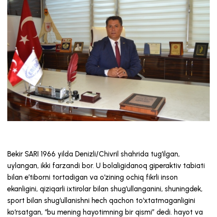
Bekir SARI 1966 yilda Denizli/Chivril shahrida tug‘ilgan,
uylangan, ikki farzandi bor. U bolaligidanoq giperaktiv tabiati
bilan e’tiborni tortadigan va o‘zining ochiq fikrli inson
ekanligini, qiziqarli ixtirolar bilan shug‘ullanganini, shuningdek,
sport bilan shug‘ullanishni hech qachon to‘xtatmaganligini
ko‘rsatgan, “bu mening hayotimning bir qismi” dedi. hayot va