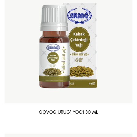
QOVOQ URUG’I YOG’I 30 ML