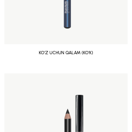
KO’Z UCHUN QALAM (KO’K)