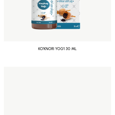
KO’KNORI YOG’I 30 ML