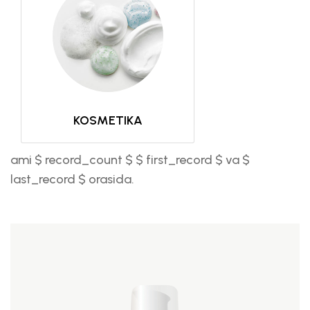
KOSMETIKA
ami $ record_count $ $ first_record $ va $
last_record $ orasida.