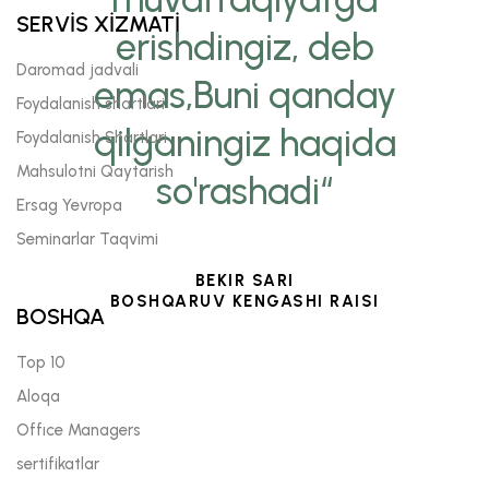
SERVİS XİZMATİ
erishdingiz, deb
Daromad jadvali
emas,Buni qanday
Foydalanish shartlari
qilganingiz haqida
Foydalanish Shartlari
Mahsulotni Qaytarish
so'rashadi“
Ersag Yevropa
Seminarlar Taqvimi
BEKIR SARI
BOSHQARUV KENGASHI RAISI
BOSHQA
Top 10
Aloqa
Offıce Managers
sertifikatlar