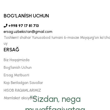
BOG'LANİSH UCHUN
+998 97 17 81 713
ersag.uzbekistan@gmail.com
Toshkent shahar Yunusobod tumani 6-mavze Moyqurg'on ko'chas
uy
ERSAĞ
Biz Haqqimizda
Bog'lanish Uchun
Ersag Matbuoti
Kop Beriladgan Savollar
HISOB RAQAMLARIMIZ
“Sizdan, nega
Mamlakat aksiyalari
muvaffaqiyatga