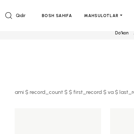
Qidir
BOSH SAHIFA
MAHSULOTLAR
Do'kon
ami $ record_count $ $ first_record $ va $ last_r