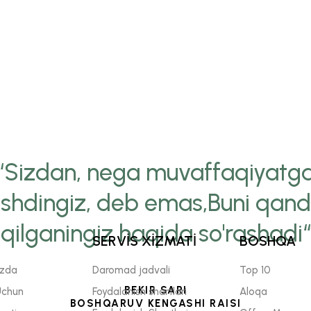
“Sizdan, nega muvaffaqiyatg
ishdingiz, deb emas,Buni qan
qilganingiz haqida so'rashadi“
SERVİS XİZMATİ
BOSHQA
izda
Daromad jadvali
Top 10
BEKIR SARI
Uchun
Foydalanish shartlari
Aloqa
BOSHQARUV KENGASHI RAISI