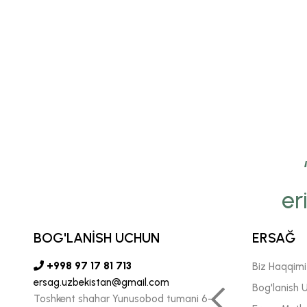
er
yamiz Ersağ’ga bo‘lgan
onchimizni insonlarga
BOG'LANİSH UCHUN
ERSAĞ
ada katta kuch-g‘ayrat
+998 97 17 81 713
Biz Haqqim
ersag.uzbekistan@gmail.com
n ishlash biz uchun juda
Bog'lanish 
Toshkent shahar Yunusobod tumani 6-