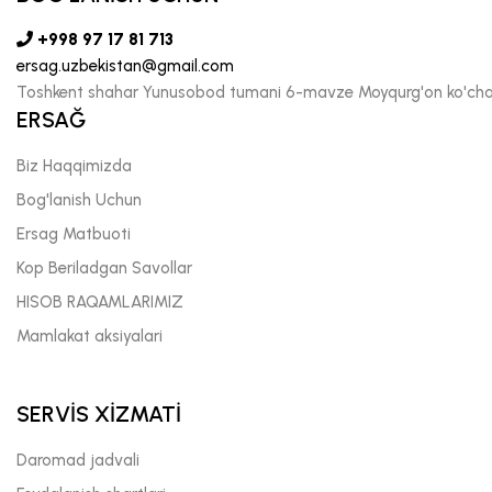
+998 97 17 81 713
ersag.uzbekistan@gmail.com
Toshkent shahar Yunusobod tumani 6-mavze Moyqurg'on ko'chas
ERSAĞ
Biz Haqqimizda
Bog'lanish Uchun
Ersag Matbuoti
Kop Beriladgan Savollar
HISOB RAQAMLARIMIZ
Mamlakat aksiyalari
SERVİS XİZMATİ
Daromad jadvali