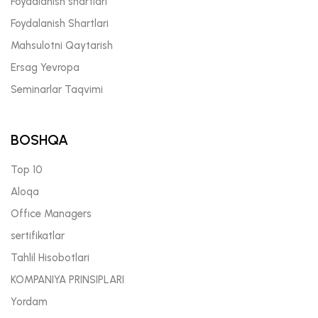
Foydalanish shartlari
Foydalanish Shartlari
Mahsulotni Qaytarish
Ersag Yevropa
Seminarlar Taqvimi
BOSHQA
Top 10
Aloqa
Offıce Managers
sertifikatlar
Tahlil Hisobotlari
KOMPANIYA PRINSIPLARI
Yordam