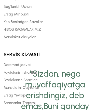
Bog'lanish Uchun
Ersag Matbuoti
Kop Beriladgan Savollar
HISOB RAQAMLARIMIZ
Mamlakat aksiyalari
SERVİS XİZMATİ
Daromad jadvali
“Sizdan, nega
Foydalanish shartlari
Foydalanish Shartlari
muvaffaqiyatga
Mahsulotni Qaytarish
erishdingiz, deb
Ersag Yevropa
Seminarlar Taqvimi
emas,Buni qanday