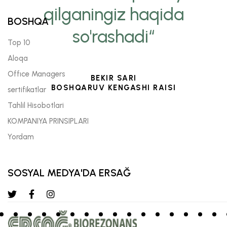
qilganingiz haqida
BOSHQA
so'rashadi“
Top 10
Aloqa
Offıce Managers
BEKIR SARI
BOSHQARUV KENGASHI RAISI
sertifikatlar
Tahlil Hisobotlari
KOMPANIYA PRINSIPLARI
Yordam
SOSYAL MEDYA'DA ERSAĞ