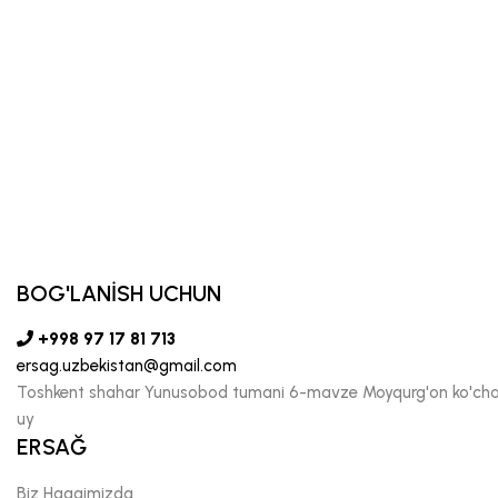
BOG'LANİSH UCHUN
+998 97 17 81 713
ersag.uzbekistan@gmail.com
Toshkent shahar Yunusobod tumani 6-mavze Moyqurg'on ko'chas
uy
ERSAĞ
Biz Haqqimizda