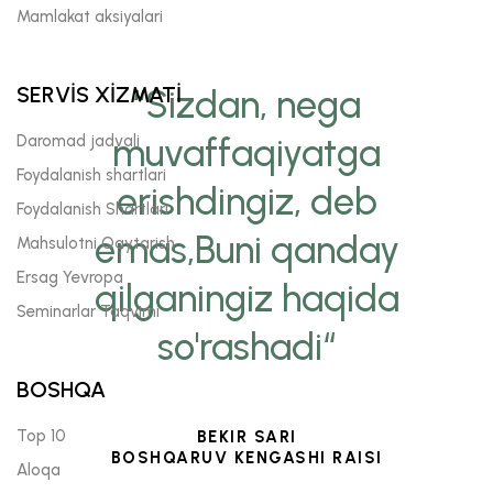
Mamlakat aksiyalari
SERVİS XİZMATİ
“Sizdan, nega
Daromad jadvali
muvaffaqiyatga
Foydalanish shartlari
erishdingiz, deb
Foydalanish Shartlari
emas,Buni qanday
Mahsulotni Qaytarish
Ersag Yevropa
qilganingiz haqida
Seminarlar Taqvimi
so'rashadi“
BOSHQA
Top 10
BEKIR SARI
BOSHQARUV KENGASHI RAISI
Aloqa