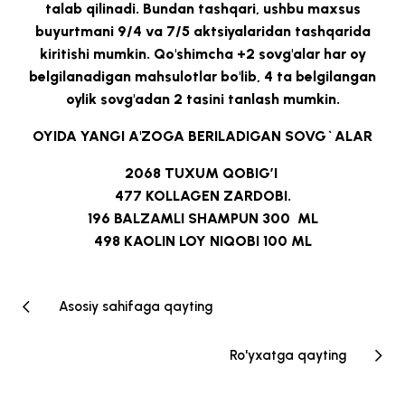
talab qilinadi. Bundan tashqari, ushbu maxsus
buyurtmani 9/4 va 7/5 aktsiyalaridan tashqarida
kiritishi mumkin. Qo'shimcha +2 sovg'alar har oy
belgilanadigan mahsulotlar bo'lib, 4 ta belgilangan
oylik sovg'adan 2 tasini tanlash mumkin.
OYIDA YANGI A'ZOGA BERILADIGAN SOVG`ALAR
2068
TUXUM QOBIG’I
477
KOLLAGEN ZARDOBI.
196
BALZAMLI SHAMPUN 300 ML
498
KAOLIN LOY NIQOBI 100 ML
Asosiy sahifaga qayting
Ro'yxatga qayting