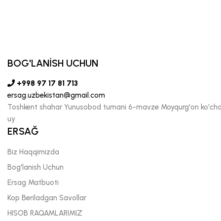
BOG'LANİSH UCHUN
+998 97 17 81 713
ersag.uzbekistan@gmail.com
Toshkent shahar Yunusobod tumani 6-mavze Moyqurg'on ko'chas
uy
ERSAĞ
Biz Haqqimizda
Bog'lanish Uchun
Ersag Matbuoti
Kop Beriladgan Savollar
HISOB RAQAMLARIMIZ