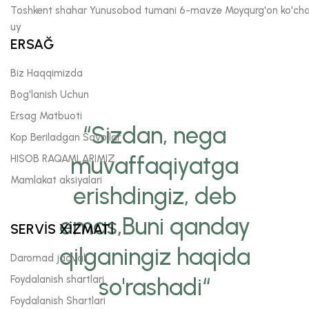
Toshkent shahar Yunusobod tumani 6-mavze Moyqurg'on ko'chas
uy
ERSAĞ
Biz Haqqimizda
Bog'lanish Uchun
Ersag Matbuoti
“Sizdan, nega
Kop Beriladgan Savollar
muvaffaqiyatga
HISOB RAQAMLARIMIZ
Mamlakat aksiyalari
erishdingiz, deb
emas,Buni qanday
SERVİS XİZMATİ
qilganingiz haqida
Daromad jadvali
Foydalanish shartlari
so'rashadi“
Foydalanish Shartlari