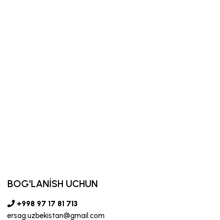
BOG'LANİSH UCHUN
+998 97 17 81 713
ersag.uzbekistan@gmail.com