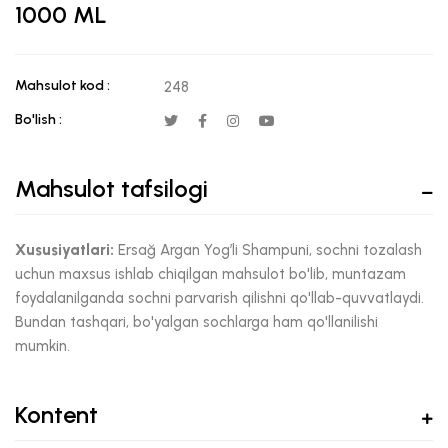
1000 ML
Mahsulot kod :
248
Bo'lish :
Mahsulot tafsilogi
Xususiyatlari:
Ersağ Argan Yog’li Shampuni, sochni tozalash
uchun maxsus ishlab chiqilgan mahsulot bo'lib, muntazam
foydalanilganda sochni parvarish qilishni qo'llab-quvvatlaydi.
Bundan tashqari, bo'yalgan sochlarga ham qo'llanilishi
mumkin.
Kontent