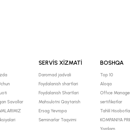
SERVİS XİZMATİ
BOSHQA
izda
Daromad jadvali
Top 10
Uchun
Foydalanish shartlari
Aloqa
uoti
Foydalanish Shartlari
Offıce Manage
gan Savollar
Mahsulotni Qaytarish
sertifikatlar
AMLARIMIZ
Ersag Yevropa
Tahlil Hisobotla
siyalari
Seminarlar Taqvimi
KOMPANIYA PRI
Yordam