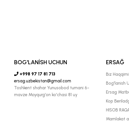
DOLF PECHENITSIN
 MINTAQAVIY DIREKTORI
BOG'LANİSH UCHUN
ERSAĞ
+998 97 17 81 713
Biz Haqqim
ersag.uzbekistan@gmail.com
Bog'lanish 
Toshkent shahar Yunusobod tumani 6-
Ersag Matb
mavze Moyqurg'on ko'chasi 81 uy
Kop Berilad
HISOB RAQ
Mamlakat ak