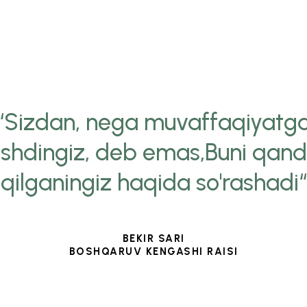
“Sizdan, nega muvaffaqiyatg
ishdingiz, deb emas,Buni qan
qilganingiz haqida so'rashadi“
BEKIR SARI
BOSHQARUV KENGASHI RAISI