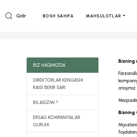
Qidir
BOSH SAHIFA
MAHSULOTLAR
Bizning
BIZ HAQIMIZDA.
Farzandla
DIREKTORLAR KENGASHI
kompaniy
RAISI BEKIR SARI
ataymiz.
Maqsadimi
BİLASİZMİ ?
Bizning
ERSAG KOMPANİYALAR
GURUHİ
Mijozlar
foydalang