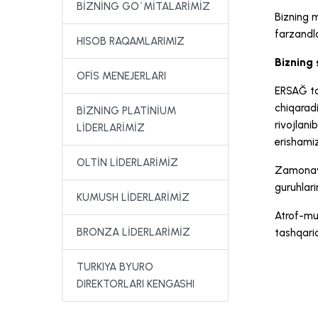
BİZNİNG GO`MİTALARİMİZ
Bizning m
farzandl
HISOB RAQAMLARIMIZ
Bizning 
OFİS MENEJERLARI
ERSAĞ toz
chiqarad
BİZNİNG PLATİNİUM
rivojlan
LİDERLARİMİZ
erishamiz
OLTİN LİDERLARİMİZ
Zamonaviy
guruhlari
KUMUSH LİDERLARİMİZ
Atrof-muh
BRONZA LİDERLARİMİZ
tashqari
TURKIYA BYURO
DIREKTORLARI KENGASHI