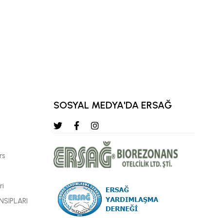
KEMAL KARATA
KATTA YUQORI MINTAQAVIY DIRE
SOSYAL MEDYA'DA ERSAĞ
rs
ri
NSIPLARI