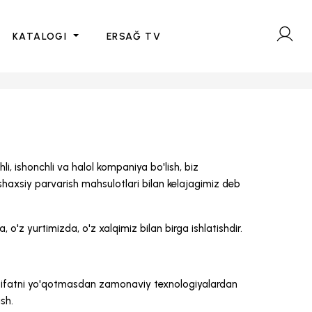
KATALOGI
ERSAĞ TV
i, ishonchli va halol kompaniya bo'lish, biz
haxsiy parvarish mahsulotlari bilan kelajagimiz deb
o'z yurtimizda, o'z xalqimiz bilan birga ishlatishdir.
 sifatni yo'qotmasdan zamonaviy texnologiyalardan
sh.