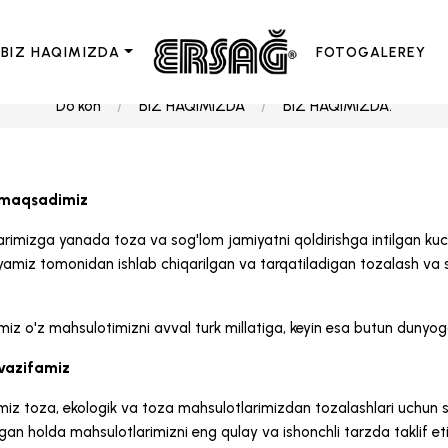
BIZ HAQIMIZDA
FOTOGALEREY
Do'kon
BIZ HAQIMIZDA
BIZ HAQIMIZDA.
 maqsadimiz
rimizga yanada toza va sog'lom jamiyatni qoldirishga intilgan kuchl
amiz tomonidan ishlab chiqarilgan va tarqatiladigan tozalash va s
z o'z mahsulotimizni avval turk millatiga, keyin esa butun dunyoga, 
 vazifamiz
imiz toza, ekologik va toza mahsulotlarimizdan tozalashlari uchun
an holda mahsulotlarimizni eng qulay va ishonchli tarzda taklif eti