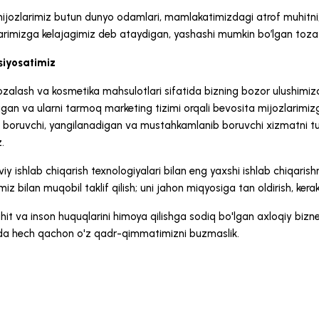
ijozlarimiz butun dunyo odamlari, mamlakatimizdagi atrof muhitni, y
arimizga kelajagimiz deb ataydigan, yashashi mumkin bo’lgan toza m
siyosatimiz
alash va kosmetika mahsulotlari sifatida bizning bozor ulushimizda
igan va ularni tarmoq marketing tizimi orqali bevosita mijozlarimi
ib boruvchi, yangilanadigan va mustahkamlanib boruvchi xizmatni tu
.
 ishlab chiqarish texnologiyalari bilan eng yaxshi ishlab chiqarishni
miz bilan muqobil taklif qilish; uni jahon miqyosiga tan oldirish, ker
it va inson huquqlarini himoya qilishga sodiq bo'lgan axloqiy bizn
da hech qachon o'z qadr-qimmatimizni buzmaslik.