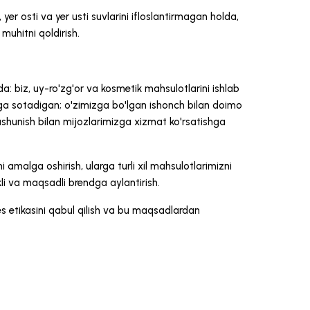
er osti va yer usti suvlarini ifloslantirmagan holda,
uhitni qoldirish.
: biz, uy-ro'zg'or va kosmetik mahsulotlarini ishlab
zga sotadigan; o'zimizga bo'lgan ishonch bilan doimo
shunish bilan mijozlarimizga xizmat ko'rsatishga
 amalga oshirish, ularga turli xil mahsulotlarimizni
akli va maqsadli brendga aylantirish.
es etikasini qabul qilish va bu maqsadlardan