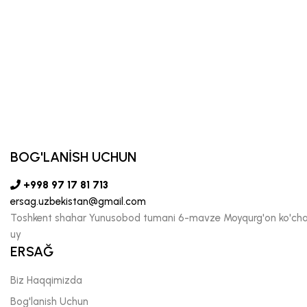
BOG'LANİSH UCHUN
+998 97 17 81 713
ersag.uzbekistan@gmail.com
Toshkent shahar Yunusobod tumani 6-mavze Moyqurg'on ko'chas
uy
ERSAĞ
Biz Haqqimizda
Bog'lanish Uchun