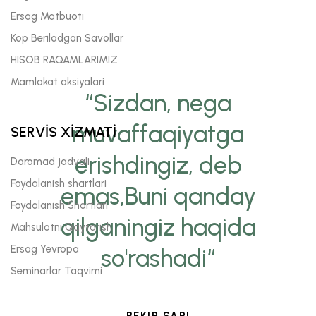
Ersag Matbuoti
Kop Beriladgan Savollar
HISOB RAQAMLARIMIZ
Mamlakat aksiyalari
“Sizdan, nega
muvaffaqiyatga
SERVİS XİZMATİ
erishdingiz, deb
Daromad jadvali
Foydalanish shartlari
emas,Buni qanday
Foydalanish Shartlari
qilganingiz haqida
Mahsulotni Qaytarish
Ersag Yevropa
so'rashadi“
Seminarlar Taqvimi