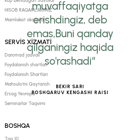
Kop Beriladgan Savollar
muvaffaqiyatga
HISOB RAQAMLARIMIZ
erishdingiz, deb
Mamlakat aksiyalari
emas,Buni qanday
SERVİS XİZMATİ
qilganingiz haqida
Daromad jadvali
so'rashadi“
Foydalanish shartlari
Foydalanish Shartlari
Mahsulotni Qaytarish
BEKIR SARI
BOSHQARUV KENGASHI RAISI
Ersag Yevropa
Seminarlar Taqvimi
BOSHQA
Top 10