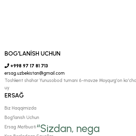
BOG'LANİSH UCHUN
+998 97 17 81 713
ersag.uzbekistan@gmail.com
Toshkent shahar Yunusobod tumani 6-mavze Moyqurg'on ko'chas
uy
ERSAĞ
Biz Haqqimizda
Bog'lanish Uchun
“Sizdan, nega
Ersag Matbuoti