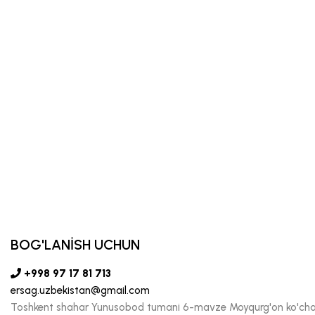
BOG'LANİSH UCHUN
+998 97 17 81 713
ersag.uzbekistan@gmail.com
Toshkent shahar Yunusobod tumani 6-mavze Moyqurg'on ko'chas