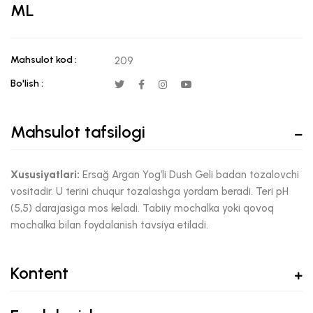
ML
Mahsulot kod :
209
Bo'lish :
Mahsulot tafsilogi
Xususiyatlari:
Ersağ Argan Yog’li Dush Geli badan tozalovchi
vositadir. U terini chuqur tozalashga yordam beradi. Teri pH
(5,5) darajasiga mos keladi. Tabiiy mochalka yoki qovoq
mochalka bilan foydalanish tavsiya etiladi.
Kontent