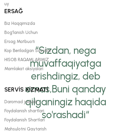
uy
ERSAĞ
Biz Haqqimizda
Bog'lanish Uchun
Ersag Matbuoti
“Sizdan, nega
Kop Beriladgan Savollar
HISOB RAQAMLARIMIZ
muvaffaqiyatga
Mamlakat aksiyalari
erishdingiz, deb
emas,Buni qanday
SERVİS XİZMATİ
qilganingiz haqida
Daromad jadvali
Foydalanish shartlari
so'rashadi“
Foydalanish Shartlari
Mahsulotni Qaytarish