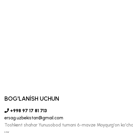
BOG'LANİSH UCHUN
+998 97 17 81 713
ersag.uzbekistan@gmail.com
Toshkent shahar Yunusobod tumani 6-mavze Moyqurg'on ko'chas
uy