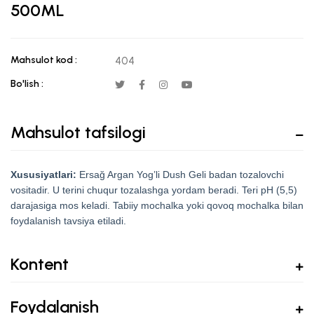
500ML
Mahsulot kod :
404
Bo'lish :
Mahsulot tafsilogi
Xususiyatlari:
Ersağ Argan Yog’li Dush Geli badan tozalovchi
vositadir. U terini chuqur tozalashga yordam beradi. Teri pH (5,5)
darajasiga mos keladi. Tabiiy mochalka yoki qovoq mochalka bilan
foydalanish tavsiya etiladi.
Kontent
Foydalanish