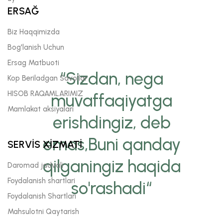
ERSAĞ
Biz Haqqimizda
Bog'lanish Uchun
Ersag Matbuoti
“Sizdan, nega
Kop Beriladgan Savollar
HISOB RAQAMLARIMIZ
muvaffaqiyatga
Mamlakat aksiyalari
erishdingiz, deb
emas,Buni qanday
SERVİS XİZMATİ
qilganingiz haqida
Daromad jadvali
Foydalanish shartlari
so'rashadi“
Foydalanish Shartlari
Mahsulotni Qaytarish