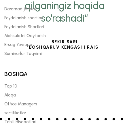
qilganingiz haqida
Daromad jadvali
so'rashadi“
Foydalanish shartlari
Foydalanish Shartlari
Mahsulotni Qaytarish
BEKIR SARI
Ersag Yevropa
BOSHQARUV KENGASHI RAISI
Seminarlar Taqvimi
BOSHQA
Top 10
Aloqa
Offıce Managers
sertifikatlar
Tahlil Hisobotlari