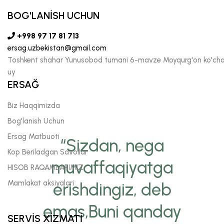
BOG'LANİSH UCHUN
+998 97 17 81 713
ersag.uzbekistan@gmail.com
Toshkent shahar Yunusobod tumani 6-mavze Moyqurg'on ko'chas
uy
ERSAĞ
Biz Haqqimizda
Bog'lanish Uchun
Ersag Matbuoti
“Sizdan, nega
Kop Beriladgan Savollar
muvaffaqiyatga
HISOB RAQAMLARIMIZ
Mamlakat aksiyalari
erishdingiz, deb
emas,Buni qanday
SERVİS XİZMATİ