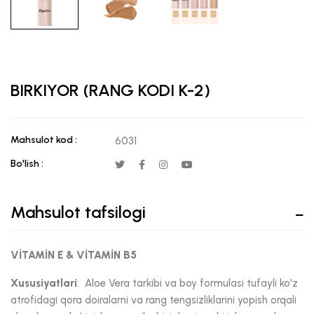
BIRKIYOR (RANG KODI K-2)
Mahsulot kod :
6031
Bo'lish :
Mahsulot tafsilogi
VİTAMİN E & VİTAMİN B5
Xususiyatlari
: Aloe Vera tarkibi va boy formulasi tufayli ko'z
atrofidagi qora doiralarni va rang tengsizliklarini yopish orqali