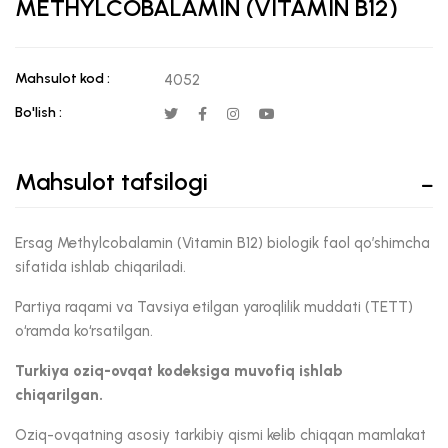
METHYLCOBALAMIN (VITAMIN B12)
Mahsulot kod :
4052
Bo'lish :
Mahsulot tafsilogi
Ersag Methylcobalamin (Vitamin B12) biologik faol qo’shimcha
sifatida ishlab chiqariladi.
Partiya raqami va Tavsiya etilgan yaroqlilik muddati (TETT)
o‘ramda ko‘rsatilgan.
Turkiya oziq-ovqat kodeksiga muvofiq ishlab
chiqarilgan.
Oziq-ovqatning asosiy tarkibiy qismi kelib chiqqan mamlakat