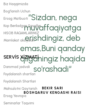
Biz Haqqimizda
Bog'lanish Uchun
“Sizdan, nega
Ersag Matbuoti
muvaffaqiyatga
Kop Beriladgan Savollar
HISOB RAQAMLARIMIZ
erishdingiz, deb
Mamlakat aksiyalari
emas,Buni qanday
qilganingiz haqida
SERVİS XİZMATİ
so'rashadi“
Daromad jadvali
Foydalanish shartlari
Foydalanish Shartlari
BEKIR SARI
Mahsulotni Qaytarish
BOSHQARUV KENGASHI RAISI
Ersag Yevropa
Seminarlar Taqvimi