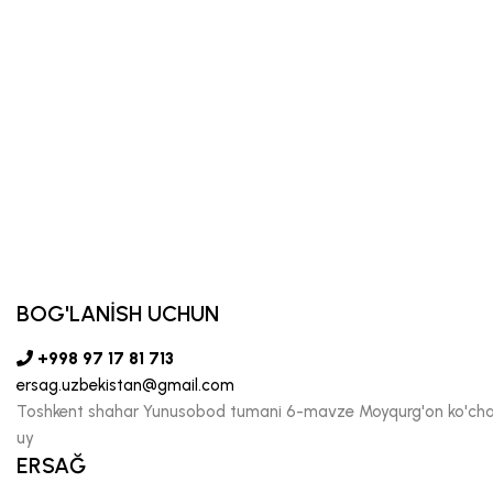
BOG'LANİSH UCHUN
+998 97 17 81 713
ersag.uzbekistan@gmail.com
Toshkent shahar Yunusobod tumani 6-mavze Moyqurg'on ko'chas
uy
ERSAĞ