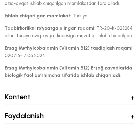
oziq-ovqat ishlab chiqarilgan mamlakatdan farq qiladi.
Ishlab chiqarilgan mamlakat:
Turkiya
Tadbirkorlikni ro'yxatga olingan raqami
: TR-20-K-023284
bilan Turkiya oziq-ovqat kodesiga muvofiq ishlab chiqarilgan.
Ersag
Methylcobalamin (Vitamin B12)
tasdiqlash raqami
:
020716-17.05.2024
Ersag
Methylcobalamin (Vitamin B12) Ersağ zavodlarida
biologik faol qo’shimcha sifatida ishlab chiqariladi
.
Kontent
Foydalanish