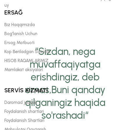
uy
ERSAĞ
Biz Haqqimizda
Bog'lanish Uchun
Ersag Matbuoti
“Sizdan, nega
Kop Beriladgan Savollar
HISOB RAQAMLARIMIZ
muvaffaqiyatga
Mamlakat aksiyalari
erishdingiz, deb
emas,Buni qanday
SERVİS XİZMATİ
qilganingiz haqida
Daromad jadvali
Foydalanish shartlari
so'rashadi“
Foydalanish Shartlari
Mahsulotni Qaytarish