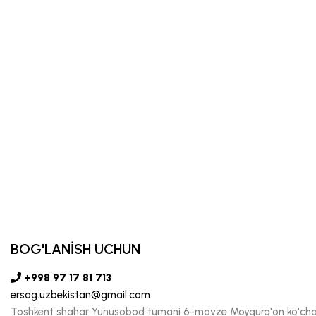
BOG'LANİSH UCHUN
+998 97 17 81 713
ersag.uzbekistan@gmail.com
Toshkent shahar Yunusobod tumani 6-mavze Moyqurg'on ko'chas